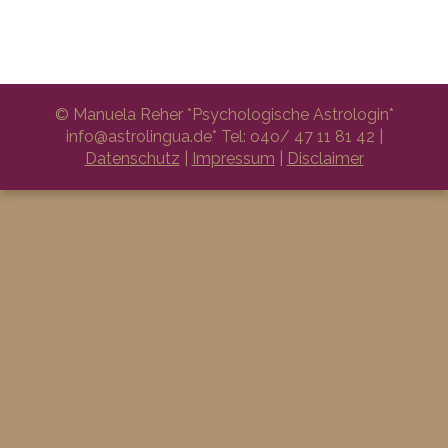
© Manuela Reher *Psychologische Astrologin*
info@astrolingua.de* Tel: o4o/ 47 11 81 42 |
Datenschutz
|
Impressum
|
Disclaimer